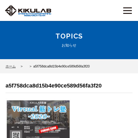
TOPICS
お知らせ
ホーム
a5f758dca8d15b4e90ce589d56fa3f20
a5f758dca8d15b4e90ce589d56fa3f20