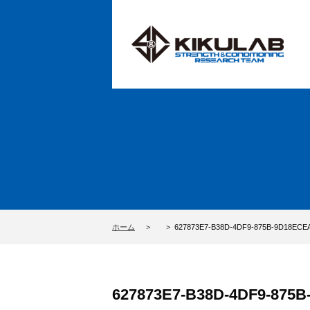
ホーム
627873E7-B38D-4DF9-875B-9D18ECE
627873E7-B38D-4DF9-875