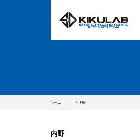
ホーム
内野
内野